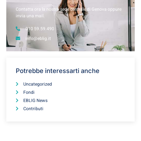
Contatta ora la nostra sede centrale di Genova oppure
invia una mail.
010 59.59.490
info@eblig.it
Potrebbe interessarti anche
Uncategorized
Fondi
EBLIG News
Contributi