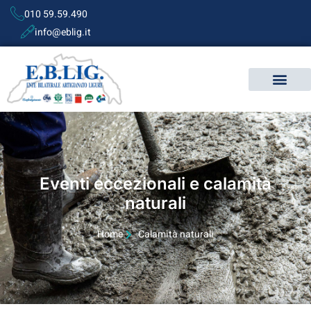
010 59.59.490
info@eblig.it
Eventi eccezionali e calamità
naturali
Home
Calamità naturali