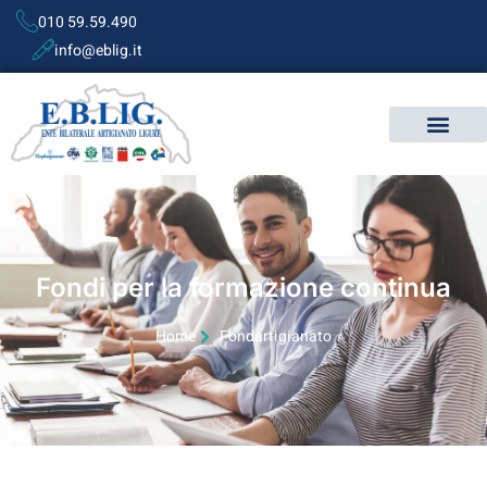
010 59.59.490
info@eblig.it
Fondi per la formazione continua
Home
Fondartigianato