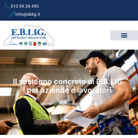
010 59.59.490
info@eblig.it
Il sostegno concreto di E.B.LIG.
per aziende e lavoratori
Home
Richiesta contributi