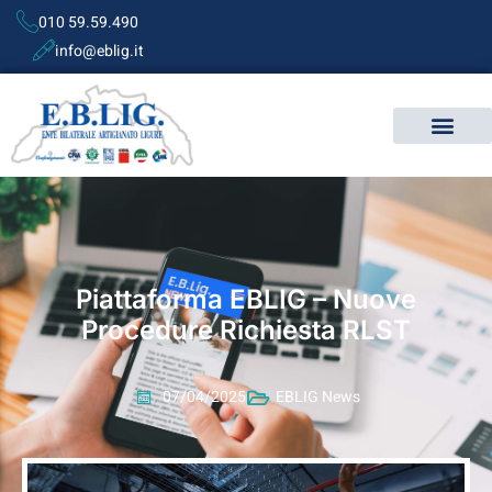
010 59.59.490
info@eblig.it
Piattaforma EBLIG – Nuove
Procedure Richiesta RLST
07/04/2025
EBLIG News