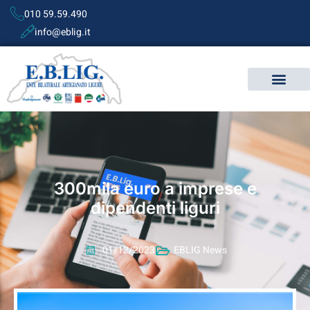
010 59.59.490
info@eblig.it
300mila euro a imprese e
dipendenti liguri
01/12/2023
EBLIG News